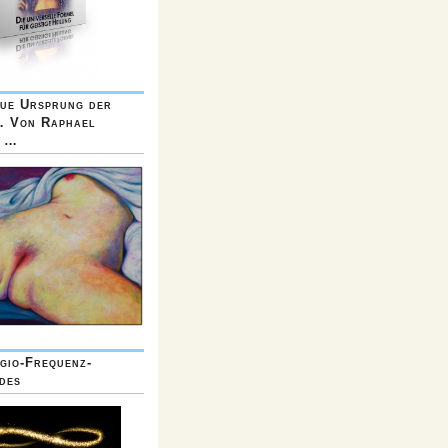
ue Ursprung der
… Von Raphael
a …
gio-Frequenz-
des