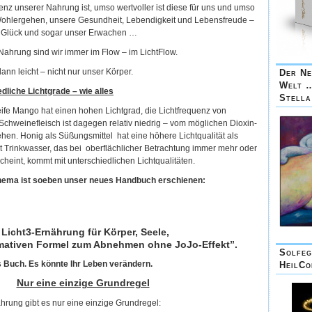
enz unserer Nahrung ist, umso wertvoller ist diese für uns und umso
 Wohlergehen, unsere Gesundheit, Lebendigkeit und Lebensfreude –
er Glück und sogar unser Erwachen …
r Nahrung sind wir immer im Flow – im LichtFlow.
nn leicht – nicht nur unser Körper.
Der Ne
Welt 
dliche Lichtgrade – wie alles
Stell
reife Mango hat einen hohen Lichtgrad, die Lichtfrequenz von
 Schweinefleisch ist dagegen relativ niedrig – vom möglichen Dioxin-
en. Honig als Süßungsmittel hat eine höhere Lichtqualität als
bst Trinkwasser, das bei oberflächlicher Betrachtung immer mehr oder
cheint, kommt mit unterschiedlichen Lichtqualitäten.
hema ist soeben unser neues Handbuch erschienen:
Licht3-Ernährung für Körper, Seele,
ltimativen Formel zum Abnehmen ohne JoJo-Effekt”.
Solfeg
s Buch. Es könnte Ihr Leben verändern.
HeilCo
Nur eine einzige Grundregel
ährung gibt es nur eine einzige Grundregel: