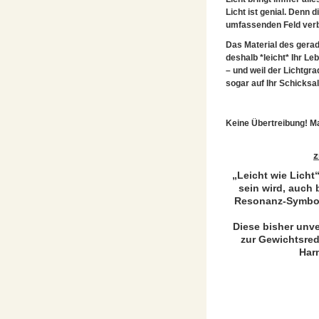
Licht ist genial. Denn d
umfassenden Feld verbi
Das Material des gerad
deshalb *leicht* Ihr L
– und weil der Lichtgra
sogar auf Ihr Schicksa
Keine Übertreibung!
Ma
z
„Leicht wie Licht“
sein wird, auch b
Resonanz-Symbole
Diese bisher unv
zur Gewichtsred
Harm