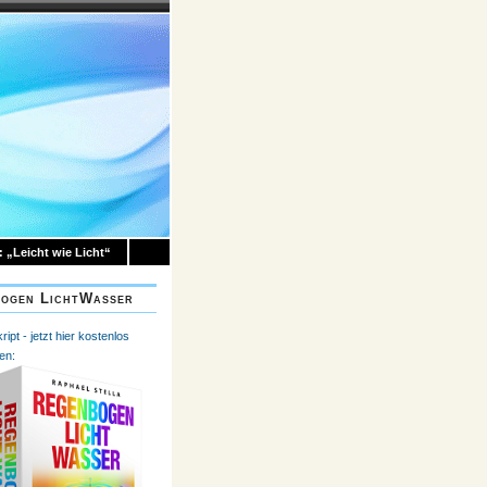
 „Leicht wie Licht“
ogen LichtWasser
ipt - jetzt hier kostenlos
en: