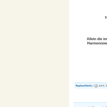
s
Allein die 
Harmonisier
RaphaelStella
|
Juli 6,