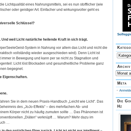
ie Lichtqualität eines Nahrungsmittels, sei es nun stofflicher (wie
lischer oder geistiger Art. Einfacher und wirkungsvoller geht es
niverselle Schlüssel?
Solfeggi
t. Und weil Licht natürliche heilende Kraft in sich trägt.
Katego
perSeeleGeist-System in Nahrung vor allem das Licht und nicht die
raktisch vollständig wieder ausgeschieden wird). Denn Licht ist
Kategorie
st immer in Bewegung und kann per se nicht zu Stagnation und
genteil: Licht löst Blockaden und gesundheitliche Probleme ganz
Archiv
ihnen begegnet.
Archiv
ve Eigenschaften.
Meta
Anmeld
bene.
Die Go
fahren Sie in dem neuen Praxis-Handbuch „Leicht wie Licht“. Das
Hz
Geheimnis des „JoJo-Effekts“ – des mehrfachen Ab- und
nem Körper nicht zu häufig zumuten sollte … Das Phänomen ist
konventionellen „Diäten“ verknüpft … Warum? Mehr dazu im
buch …
 in den natürlichen Flow zurück. Licht ist nicht nur intelligent –