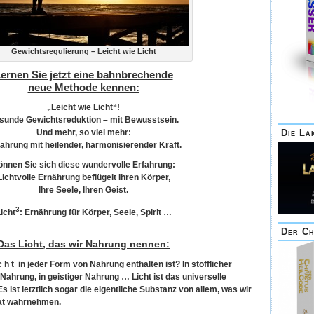
Gewichtsregulierung – Leicht wie Licht
ernen Sie jetzt eine bahnbrechende
neue Methode kennen:
„Leicht wie Licht“!
sunde Gewichtsreduktion – mit Bewusstsein.
Und mehr, so viel mehr:
Die La
ährung mit heilender, harmonisierender Kraft.
nnen Sie sich diese wundervolle Erfahrung:
Lichtvolle Ernährung beflügelt Ihren Körper,
Ihre Seele, Ihren Geist.
3
icht
: Ernährung für Körper, Seele, Spirit …
Der Ch
Das Licht, das wir Nahrung nennen:
 h t in jeder Form von Nahrung enthalten ist? In stofflicher
Nahrung, in geistiger Nahrung … Licht ist das universelle
 ist letztlich sogar die eigentliche Substanz von allem, was wir
tät wahrnehmen.