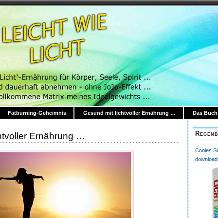
Fatburning-Geheimnis
Gesund mit lichtvoller Ernährung …
Das Buch:
Regenb
htvoller Ernährung …
Cooles Skr
download