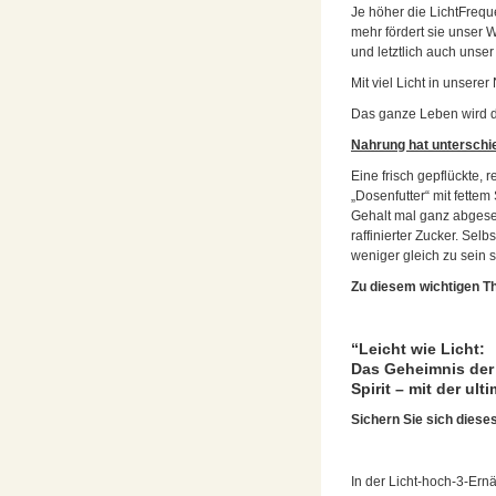
Je höher die LichtFrequ
mehr fördert sie unser
und letztlich auch uns
Mit viel Licht in unsere
Das ganze Leben wird da
Nahrung hat unterschie
Eine frisch gepflückte, 
„Dosenfutter“ mit fettem
Gehalt mal ganz abgeseh
raffinierter Zucker. Sel
weniger gleich zu sein s
Zu diesem wichtigen T
“Leicht wie Licht:
Das Geheimnis der 
Spirit – mit der u
Sichern Sie sich diese
In der Licht-hoch-3-Ern