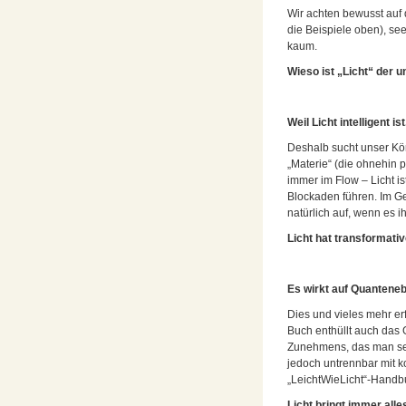
Wir achten bewusst auf d
die Beispiele oben), see
kaum.
Wieso ist „Licht“ der u
Weil Licht intelligent is
Deshalb sucht unser Kör
„Materie“ (die ohnehin p
immer im Flow – Licht i
Blockaden führen. Im Ge
natürlich auf, wenn es 
Licht hat transformati
Es wirkt auf Quantene
Dies und vieles mehr er
Buch enthüllt auch das 
Zunehmens, das man sei
jedoch untrennbar mit 
„LeichtWieLicht“-Hand
Licht bringt immer alles