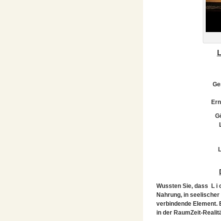
L
Ge
Ern
Gö
L
Wussten Sie, dass L i c
Nahrung, in seelischer 
verbindende Element. Es
in der RaumZeit-Reali