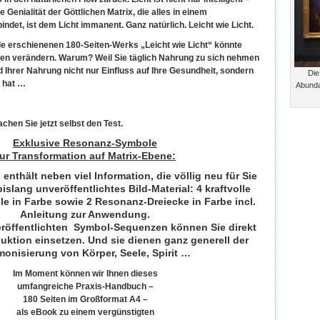
ie Genialität der Göttlichen Matrix, die alles in einem
ndet, ist dem Licht immanent. Ganz natürlich. Leicht wie Licht.
e erschienenen 180-Seiten-Werks „Leicht wie Licht“ könnte
eben verändern. Warum? Weil Sie täglich Nahrung zu sich nehmen
d Ihrer Nahrung nicht nur Einfluss auf Ihre Gesundheit, sondern
Die
l hat …
Abunda
chen Sie jetzt selbst den Test.
Exklusive Resonanz-Symbole
ur Transformation auf Matrix-Ebene:
 enthält neben viel Information, die völlig neu für Sie
islang unveröffentlichtes Bild-Material: 4 kraftvolle
 in Farbe sowie 2 Resonanz-Dreiecke in Farbe incl.
Anleitung zur Anwendung.
eröffentlichten Symbol-Sequenzen können Sie direkt
uktion einsetzen. Und sie dienen ganz generell der
onisierung von Körper, Seele, Spirit …
Im Moment können wir Ihnen dieses
umfangreiche Praxis-Handbuch –
180 Seiten im Großformat A4 –
als eBook zu einem vergünstigten