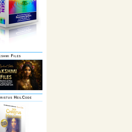
kshmi Files
ristus HeilCode