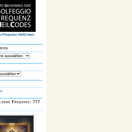
o-Frequenz-HeilCodes
rien
n
en
ldene Frequenz: 777