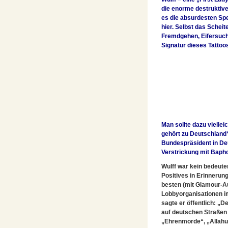
die enorme destruktive
es die absurdesten Spe
hier. Selbst das Schei
Fremdgehen, Eifersucht,
Signatur dieses Tattoo
Man sollte dazu viellei
gehört zu Deutschland“)
Bundespräsident in Deu
Verstrickung mit Bapho
Wulff war kein bedeuten
Positives in Erinnerung
besten (mit Glamour-Au
Lobbyorganisationen im
sagte er öffentlich: „
auf deutschen Straßen s
„Ehrenmorde“, „Allahu 