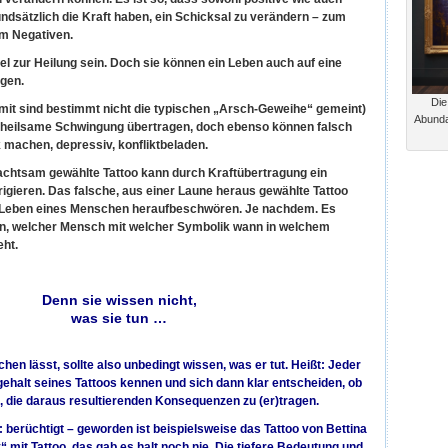
undsätzlich die Kraft haben, ein Schicksal zu verändern – zum
um Negativen.
tel zur Heilung sein. Doch sie können ein Leben auch auf eine
gen.
Die
amit sind bestimmt nicht die typischen „Arsch-Geweihe“ gemeint)
Abunda
e heilsame Schwingung übertragen, doch ebenso können falsch
 machen, depressiv, konfliktbeladen.
ll achtsam gewählte Tattoo kann durch Kraftübertragung ein
rigieren. Das falsche, aus einer Laune heraus gewählte Tattoo
 Leben eines Menschen heraufbeschwören. Je nachdem. Es
, welcher Mensch mit welcher Symbolik wann in welchem
eht.
Denn sie wissen nicht,
was sie tun …
chen lässt, sollte also unbedingt wissen, was er tut. Heißt: Jeder
ehalt seines Tattoos kennen und sich dann klar entscheiden, ob
st, die daraus resultierenden Konsequenzen zu (er)tragen.
 berüchtigt – geworden ist beispielsweise das Tattoo von Bettina
y“ mit Tattoo, das gab es halt noch nie. Die tiefere Bedeutung und