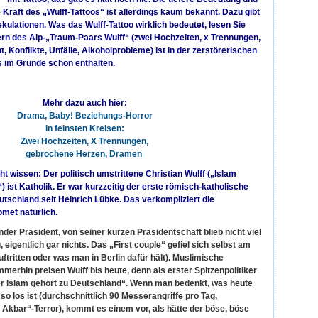
 Kraft des „Wulff-Tattoos“ ist allerdings kaum bekannt. Dazu gibt
kulationen. Was das Wulff-Tattoo wirklich bedeutet, lesen Sie
tern des Alp-„Traum-Paars Wulff“ (zwei Hochzeiten, x Trennungen,
 Konflikte, Unfälle, Alkoholprobleme) ist in der zerstörerischen
s im Grunde schon enthalten.
Mehr dazu auch hier:
Drama, Baby! Beziehungs-Horror
in feinsten Kreisen:
Zwei Hochzeiten, X Trennungen,
gebrochene Herzen, Dramen
cht wissen: Der politisch umstrittene Christian Wulff („Islam
 ist Katholik. Er war kurzzeitig der erste römisch-katholische
tschland seit Heinrich Lübke. Das verkompliziert die
met natürlich.
der Präsident, von seiner kurzen Präsidentschaft blieb nicht viel
, eigentlich gar nichts. Das „First couple“ gefiel sich selbst am
ftritten oder was man in Berlin dafür hält). Muslimische
merhin preisen Wulff bis heute, denn als erster Spitzenpolitiker
Der Islam gehört zu Deutschland“. Wenn man bedenkt, was heute
o los ist (durchschnittlich 90 Messerangriffe pro Tag,
Akbar“-Terror), kommt es einem vor, als hätte der böse, böse