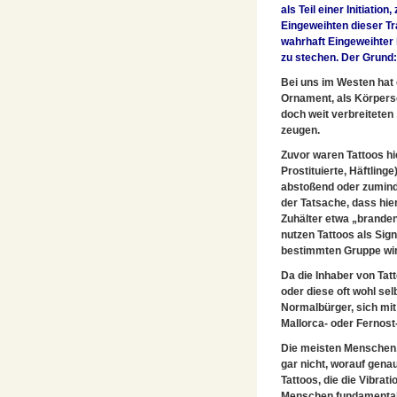
als Teil einer Initiati
Eingeweihten dieser Tr
wahrhaft Eingeweihter 
zu stechen. Der Grund:
Bei uns im Westen hat 
Ornament, als Körpers
doch weit verbreitete
zeugen.
Zuvor waren Tattoos hie
Prostituierte, Häftlin
abstoßend oder zumind
der Tatsache, dass hie
Zuhälter etwa „brande
nutzen Tattoos als Sig
bestimmten Gruppe wird
Da die Inhaber von Tat
oder diese oft wohl se
Normalbürger, sich mi
Mallorca- oder Fernost
Die meisten Menschen, 
gar nicht, worauf genau
Tattoos, die die Vibra
Menschen fundamental 