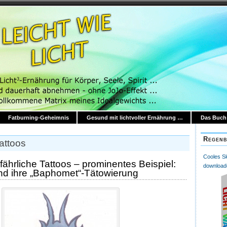
Fatburning-Geheimnis
Gesund mit lichtvoller Ernährung …
Das Buch:
Regenb
attoos
Cooles Skr
fährliche Tattoos – prominentes Beispiel:
download
und ihre „Baphomet“-Tätowierung