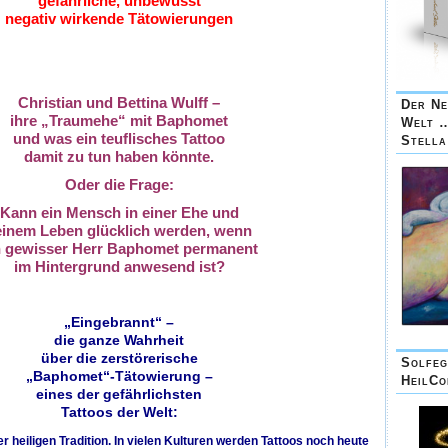
gefährliche, unbewusst
negativ wirkende Tätowierungen
Christian und Bettina Wulff –
Der Ne
ihre „Traumehe“ mit Baphomet
Welt 
und was ein teuflisches Tattoo
Stell
damit zu tun haben könnte.
Oder die Frage:
Kann ein Mensch in einer Ehe und
einem Leben glücklich werden, wenn
n gewisser Herr Baphomet permanent
im Hintergrund anwesend ist?
„Eingebrannt“ –
die ganze Wahrheit
über die zerstörerische
Solfeg
„Baphomet“-Tätowierung –
HeilCo
eines der gefährlichsten
Tattoos der Welt:
r heiligen Tradition. In vielen Kulturen werden Tattoos noch heute