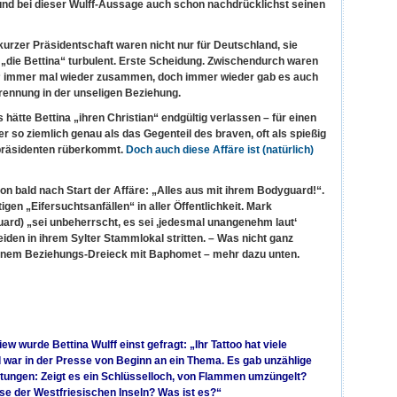
nd bei dieser Wulff-Aussage auch schon nachdrücklichst seinen
kurzer Präsidentschaft waren nicht nur für Deutschland, sie
 „die Bettina“ turbulent. Erste Scheidung.
Zwischendurch waren
n“ immer mal wieder zusammen, doch immer wieder gab es auch
rennung in der unseligen Beziehung.
 hätte Bettina „ihren Christian“ endgültig verlassen – für einen
r so ziemlich genau als das Gegenteil des braven, oft als spießig
räsidenten rüberkommt.
Doch auch diese Affäre ist (natürlich)
on bald nach Start der Affäre: „Alles aus mit ihrem Bodyguard!“.
igen „Eifersuchtsanfällen“ in aller Öffentlichkeit. Mark
ard) „sei unbeherrscht, es sei ‚jedesmal unangenehm laut‘
iden in ihrem Sylter Stammlokal stritten. – Was nicht ganz
inem Beziehungs-Dreieck mit Baphomet – mehr dazu unten.
iew wurde Bettina Wulff einst gefragt: „Ihr Tattoo hat viele
d war in der Presse von Beginn an ein Thema. Es gab unzählige
tungen: Zeigt es ein Schlüsselloch, von Flammen umzüngelt?
se der Westfriesischen Inseln? Was ist es?“