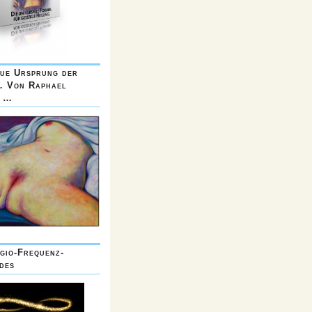
ue Ursprung der
… Von Raphael
a …
gio-Frequenz-
des