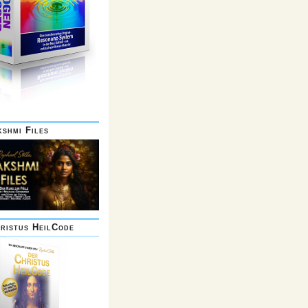
kshmi Files
ristus HeilCode