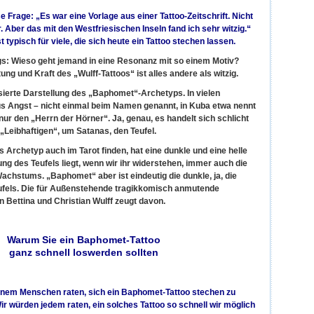
e Frage: „Es war eine Vorlage aus einer Tattoo-Zeitschrift. Nicht
 Aber das mit den Westfriesischen Inseln fand ich sehr witzig.“
t typisch für viele, die sich heute ein Tattoo stechen lassen.
ngs: Wieso geht jemand in eine Resonanz mit so einem Motiv?
g und Kraft des „Wulff-Tattoos“ ist alles andere als witzig.
lisierte Darstellung des „Baphomet“-Archetyps. In vielen
aus Angst – nicht einmal beim Namen genannt, in Kuba etwa nennt
nur den „Herrn der Hörner“. Ja, genau, es handelt sich schlicht
„Leibhaftigen“, um Satanas, den Teufel.
ls Archetyp auch im Tarot finden, hat eine dunkle und eine helle
ung des Teufels liegt, wenn wir ihr widerstehen, immer auch die
Wachstums. „Baphomet“ aber ist eindeutig die dunkle, ja, die
eufels. Die für Außenstehende tragikkomisch anmutende
 Bettina und Christian Wulff zeugt davon.
Warum Sie ein Baphomet-Tattoo
ganz schnell loswerden sollten
einem Menschen raten, sich ein Baphomet-Tattoo stechen zu
ir würden jedem raten, ein solches Tattoo so schnell wir möglich