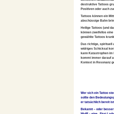
destruktive Tattoos gr
Positiven oder auch z
Tattoos können ein Mit
abschüssige Bahn brin
Heilige Tattoos (und d
können zweifellos ein
gewählte Tattoos krank
Das richtige, spiritue
widriges Schicksal kor
kann Katastrophen im
kommt immer darauf an
Kontext in Resonanz g
Wer sich ein Tattoo ste
sollte den Bedeutungsg
er tatsächlich bereit i
Bekannt – oder besser:
Wulff – eine „First Lad