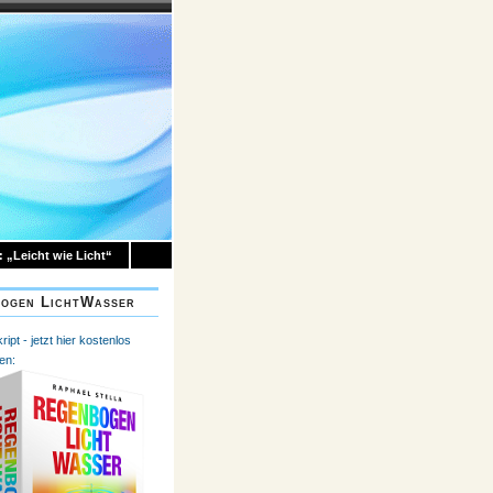
 „Leicht wie Licht“
ogen LichtWasser
ipt - jetzt hier kostenlos
en: