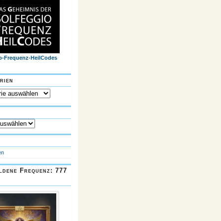
o-Frequenz-HeilCodes
rien
n
en
ldene Frequenz: 777