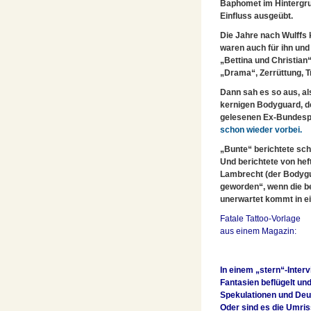
Baphomet im Hintergru
Einfluss ausgeübt.
Die Jahre nach Wulffs 
waren auch für ihn und
„Bettina und Christia
„Drama“, Zerrüttung, T
Dann sah es so aus, als
kernigen Bodyguard, de
gelesenen Ex-Bundesp
schon wieder vorbei.
„Bunte“ berichtete sch
Und berichtete von heft
Lambrecht (der Bodygu
geworden“, wenn die be
unerwartet kommt in e
Fatale Tattoo-Vorlage
aus einem Magazin:
In einem „stern“-Interv
Fantasien beflügelt un
Spekulationen und Deu
Oder sind es die Umris