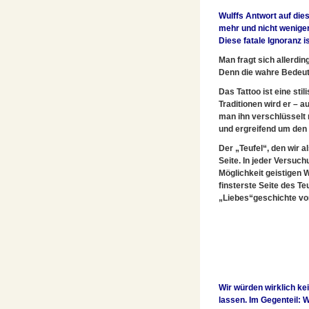
Wulffs Antwort auf dies
mehr und nicht weniger.
Diese fatale Ignoranz is
Man fragt sich allerdi
Denn die wahre Bedeutun
Das Tattoo ist eine sti
Traditionen wird er – 
man ihn verschlüsselt 
und ergreifend um den 
Der „Teufel“, den wir a
Seite. In jeder Versuch
Möglichkeit geistigen 
finsterste Seite des T
„Liebes“geschichte von
Wir würden wirklich k
lassen. Im Gegenteil: W