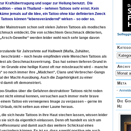
on, zur Kraftübertragung und sogar zur Heilung benutzt. Die
adition – etwa in Thailand – nehmen Tattoos sehr ernst. Kein
käme jemals auf die Idee, ein Tattoo ohne klar definierten Zweck
 Tattoos können *lebensverändernd* wirken – so oder so.
der Mainstream schon seit vielen Jahren Tattoos als modisches
chmuck entdeckt. Die von schlechtem Geschmack diktierten,
Solfeggi
n „Arsch-Geweihe“ werden leider wohl noch sehr lange davon
Katego
rzulande für Jahrzehnte auf Halbwelt (Mafia, Zuhälter,
Kategorie
ge) beschränkt – noch heute empfinden viele Menschen Tattoos als
est als Geschmacksverirrung. Das hat seinen tieferen Grund in
Archiv
r im Grunde eine heilige Kunst oft nur missbraucht wird – manche
n“ so noch immer ihre „Mädchen“, Clans und Verbrecher-Gangs
Archiv
nal der Macht-Ausübung. Auch die Zugehörigkeit zu einer
 damit oft demonstriert.
Meta
Anmeld
too-Studios über die Gefahren destruktiver Tattoos nicht reden
lbst nicht einmal kennen, versuchen auch immer mehr brave
Die Go
t einem Tattoo ein verwegenes Image zu verpassen – gerne im
Hz
-Urlaub, nicht selten aus einer Laune heraus.
die sich heute Tattoos in ihre Haut stechen lassen, wissen leider
 sie sich da eigentlich einlassen. Denn oft handelt es sich um
tion/Resonanz und damit auch das weitere Schicksal eines
verändern können. Es ist so, dass sowohl positive wie auch