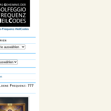
o-Frequenz-HeilCodes
rien
n
en
ldene Frequenz: 777