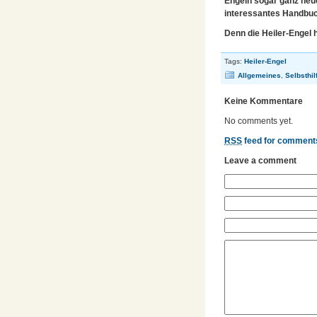
Engeln sogar ganz neue
interessantes Handbu
Denn die Heiler-Engel h
Tags:
Heiler-Engel
Allgemeines
,
Selbsthil
Keine Kommentare
No comments yet.
RSS
feed for comments
Leave a comment