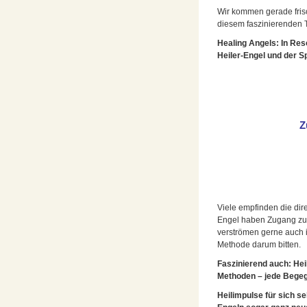
Wir kommen gerade fris
diesem faszinierenden
Healing Angels: In Reso
Heiler-Engel und der S
Z
Viele empfinden die dir
Engel haben Zugang zu 
verströmen gerne auch 
Methode darum bitten.
Faszinierend auch: Hei
Methoden – jede Begegn
Heilimpulse für sich 