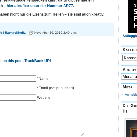
 Heil-Methoden entdecken kann, dafür gibt es hier ein
ch –
hier abrufbar unter der Nummer AR77
.
aben nicht nur die Lizenz zum Heilen – sie sind auch kreativ.
fe
|
RaphaelStella
|
November 26, 2016 2:40 p.m.
Solfeggi
Katego
Kategorie
 on this post.
TrackBack URI
Archiv
Archiv
*Name
Meta
*Email (not published)
Anmeld
Website
Die Go
Hz