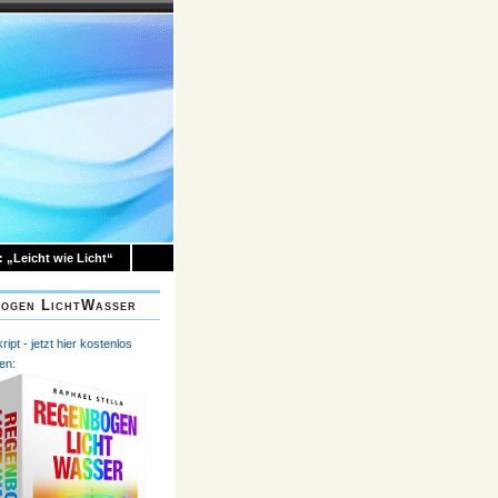
 „Leicht wie Licht“
ogen LichtWasser
ipt - jetzt hier kostenlos
en: