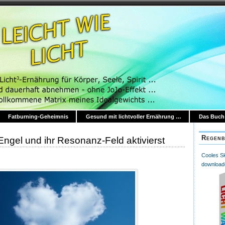
Fatburning-Geheimnis
Gesund mit lichtvoller Ernährung …
Das Buch:
Regenb
Engel und ihr Resonanz-Feld aktivierst
Cooles Skr
download