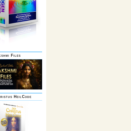
kshmi Files
ristus HeilCode