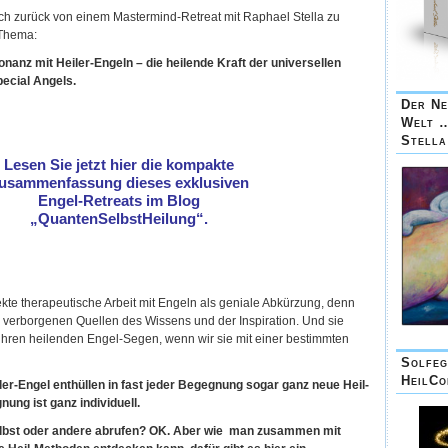
ch zurück von einem Mastermind-Retreat mit Raphael Stella zu
 Thema:
nanz mit Heiler-Engeln – die heilende Kraft der universellen
pecial Angels.
Der Ne
Welt 
Stell
Lesen Sie jetzt hier die kompakte
usammenfassung dieses exklusiven
Engel-Retreats im Blog
„QuantenSelbstHeilung“.
ekte therapeutische Arbeit mit Engeln als geniale Abkürzung, denn
verborgenen Quellen des Wissens und der Inspiration. Und sie
ihren heilenden Engel-Segen, wenn wir sie mit einer bestimmten
Solfeg
HeilCo
ler-Engel enthüllen in fast jeder Begegnung sogar ganz neue Heil-
ung ist ganz individuell.
selbst oder andere abrufen? OK. Aber wie man zusammen mit