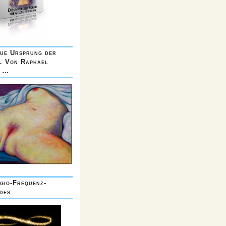
ue Ursprung der
… Von Raphael
a …
gio-Frequenz-
des